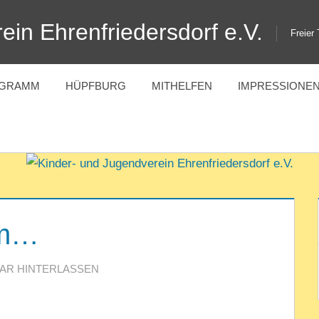
ein Ehrenfriedersdorf e.V.
Freier
OGRAMM
HÜPFBURG
MITHELFEN
IMPRESSIONE
um…
N
AR HINTERLASSEN