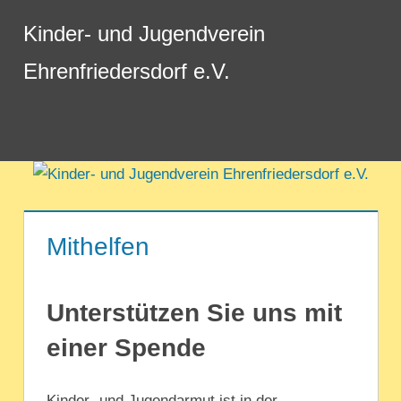
Zum
Kinder- und Jugendverein
Inhalt
springen
Ehrenfriedersdorf e.V.
Menü
Mithelfen
Unterstützen Sie uns mit
einer Spende
Kinder- und Jugendarmut ist in der