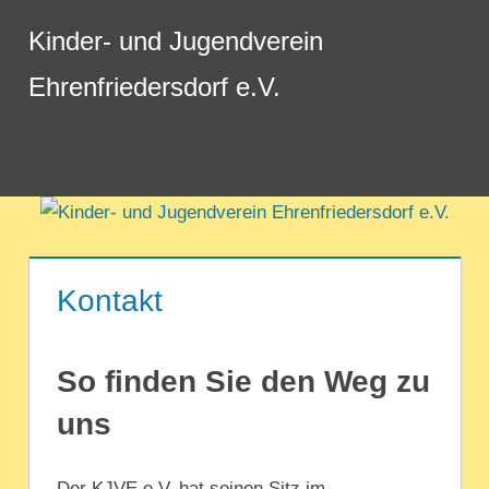
Zum
Kinder- und Jugendverein
Inhalt
springen
Ehrenfriedersdorf e.V.
Menü
Kontakt
So finden Sie den Weg zu
uns
Der KJVE e.V. hat seinen Sitz im