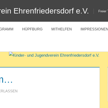
ein Ehrenfriedersdorf e.V.
Freier
OGRAMM
HÜPFBURG
MITHELFEN
IMPRESSIONE
um…
ERLASSEN