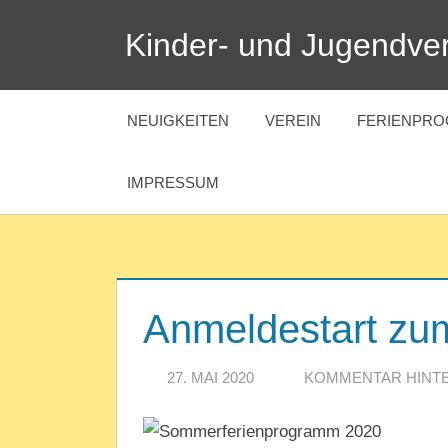
Zum
Kinder- und Jugendver
Inhalt
springen
NEUIGKEITEN
VEREIN
FERIENPR
IMPRESSUM
Anmeldestart z
27. MAI 2020
REDAKTION
KOMMENTAR HINT