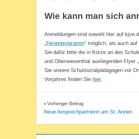
Wie kann man sich an
Anmeldungen sind sowohl hier auf kjve.
„
Ferienprogramm
“ möglich, als auch au
Sie dafür bitte die in Kürze an den Schu
und Oberwiesenthal ausliegenden Flyer
Sie unsere Schulsozialpädagogen vor O
Vorjahres finden Sie
hier
.
FERIENPROGRAMM
UNCATEGORIZED
KJVE
Beitragsnavigation
Vorheriger Beitrag
Neue Ansprechpartnerin am St. Annen