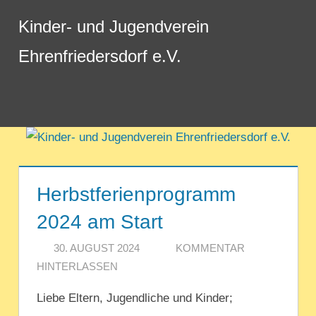
Zum
Kinder- und Jugendverein
Inhalt
springen
Ehrenfriedersdorf e.V.
Menü
Herbstferienprogramm
2024 am Start
30. AUGUST 2024
REDAKTION
KOMMENTAR
HINTERLASSEN
Liebe Eltern, Jugendliche und Kinder;